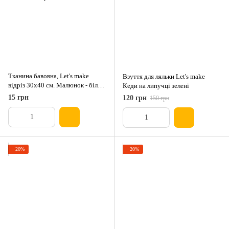
Тканина бавовна, Let's make
Взуття для ляльки Let's make
відріз 30x40 см. Малюнок - білий
Кеди на липучці зелені
горох на м'ятному
15 грн
120 грн
150 грн
−20%
−20%