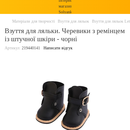
Матеріали для творчості
Взуття для ляльок
Взуття для ляльок Let
Взуття для ляльки. Черевики з ремінцем
із штучної шкіри - чорні
Артикул:
219440141
Написати відгук