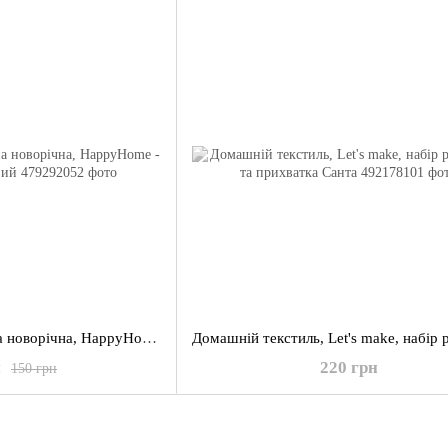
Наволочка декоративна новорічна, HappyHome - Ведмедик святковий
н
220 грн
150 грн