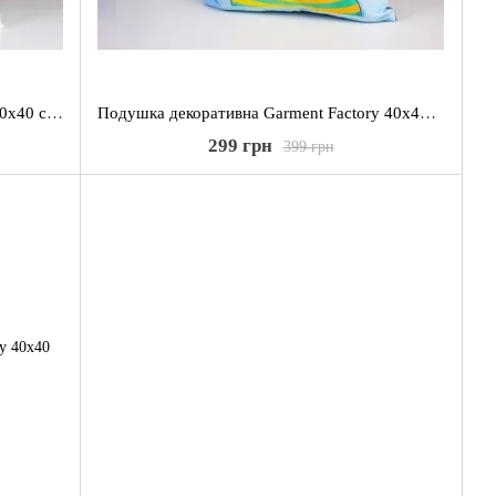
Подушка внутрішня Garment Factory 40х40 см., 270 грам, біла.
Подушка декоративна Garment Factory 40х40 см., Мопс Елтон
299 грн
399 грн