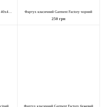
Подушка декоративна Garment Factory 40х40 см., Єнот
Фартух класичний Garment Factory чорний
250 грн
сірий
Фартух класичний Garment Factory бежевий