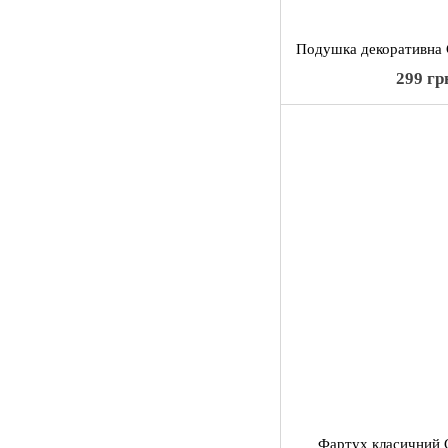
299 гр
Фартух класичний G