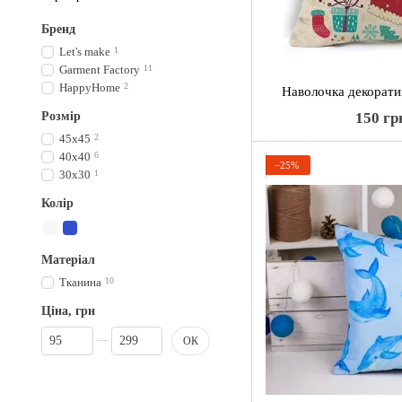
Бренд
Let's make
1
Garment Factory
11
HappyHome
2
Наволочка декорати
Розмір
150 гр
45x45
2
40x40
6
−25%
30x30
1
Колір
Матеріал
Тканина
10
Ціна, грн
Від Ціна, грн
До Ціна, грн
ОК