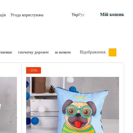
Мій кошик
Укр
Рус
ція
Угода користувача
дешевше
спочатку дорожчі
за назвою
Відображення:
−25%