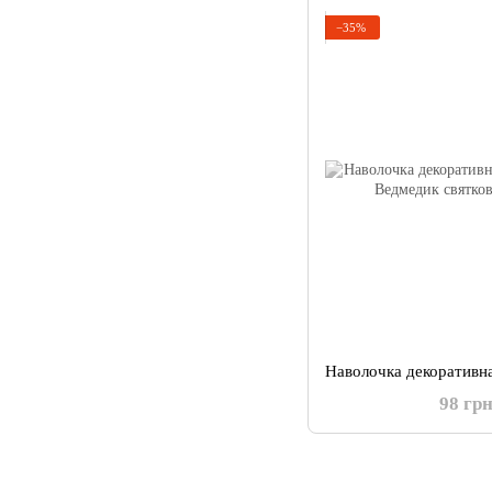
−35%
98 гр