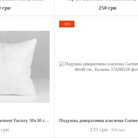
0 грн
250 грн
−33%
Подушка внутрішня Garment Factory 30х30 см., 200 грам, біла.
 грн
235 грн
350 грн