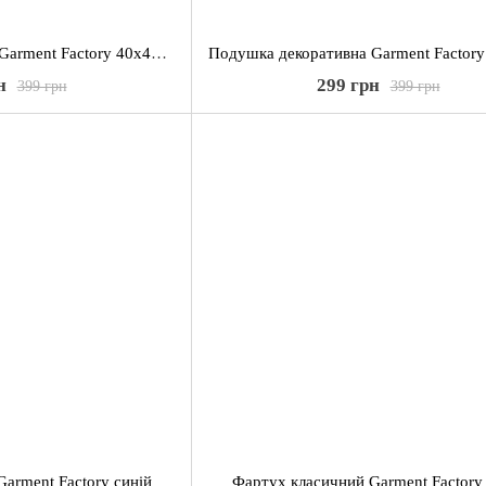
Подушка декоративна Garment Factory 40х40 см., Кити
н
299 грн
399 грн
399 грн
arment Factory синій
Фартух класичний Garment Factory 