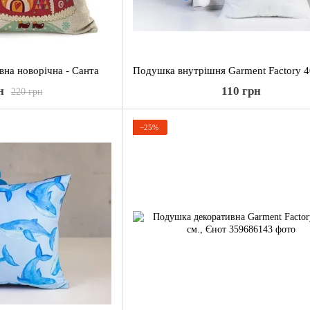
вна новорічна - Санта
н
110 грн
220 грн
−25%