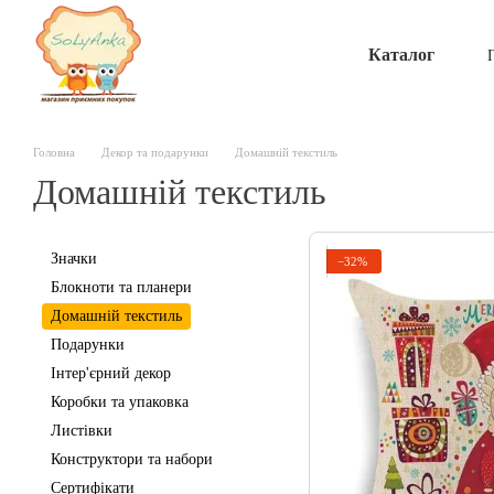
Перейти до основного контенту
Каталог
Головна
Декор та подарунки
Домашній текстиль
Домашній текстиль
Значки
−32%
Блокноти та планери
Домашній текстиль
Подарунки
Інтер'єрний декор
Коробки та упаковка
Листівки
Конструктори та набори
Сертифікати