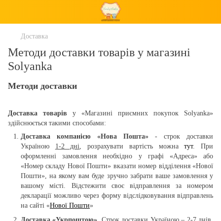
Доставка
Методи доставки товарів у магазині
Solyanka
Методи доставки
Доставка товарів
у «Магазині приємних покупок Solyanka»
здійснюється такими способами:
Доставка компанією «Нова Пошта»
- строк доставки
Україною
1-2 дні
, розрахувати вартість можна
тут
. При
оформленні замовлення необхідно у графі «Адреса» або
«Номер складу Нової Пошти» вказати номер відділення «Нової
Пошти», на якому вам буде зручно забрати ваше замовлення у
вашому місті. Відстежити своє відправлення за номером
декларації можливо через форму відслідковування відправлень
на сайті «
Нової Пошти
»
Доставка «Укрпоштою»
. Строк доставки Україною – 2-7 днів.