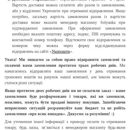
Вартість доставки можна сплатити або разом із замовленням,
або у відділенні Укрпошти при отриманні відправлення. Якщо
потрібно, загальну вартість замовлення разом із вартістю
доставки може вказати менеджер магазину Solyanka при
підтвердженні замовлення. При оформленні замовлення
необхідно вказати поштову адресу, індекс, ПІБ отримувача та
контактний номер телефону. Відстежити своє відправлення за
номером чеку можна через форму відслідковування
відправлень на сайті «
Укрпошти
».
Увага! Ми лишаємо за собою право відправити замовлені та
сплачені вами замовлення протягом трьох робочих днів.
Ми
намагаємось відправляти ваші замовлення у день отримання
грошових коштів на рахунок нашої компанії, але інколи можуть
статися різні ситуації.
Якщо протягом двох робочих днів ви не сплатили заказ – ваше
замовлення буде розформовано і товари, які ви замовили,
можливо, можуть бути продані іншому покупцю. Запобігаючи
неприємних ситуацій розраховуйте ваш бюджет та не робіть
замовлення «про всяк випадок». Дякуємо за розуміння! :)
Для уточнення іншої інформації з приводу оплати та отримання
товару, будь ласка, зв’яжіться з менеджером магазину будь-яким