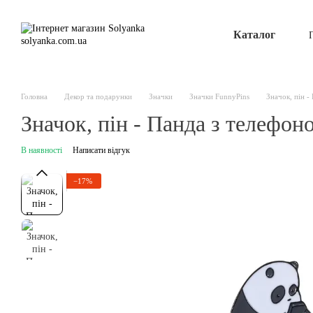
Перейти до основного контенту
Каталог
Головна
Декор та подарунки
Значки
Значки FunnyPins
Значок, пін -
Значок, пін - Панда з телефон
В наявності
Написати відгук
−17%