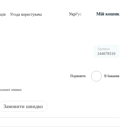
Мій кошик
Укр
Рус
ція
Угода користувача
Артикул
244078510
Порівняти
В бажання
вальної знижки
Замовити швидко