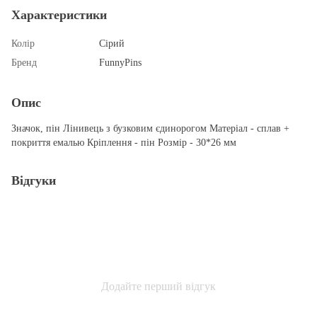
Характеристики
Колір
Сірий
Бренд
FunnyPins
Опис
Значок, пін Лінивець з бузковим єдинорогом Матеріал - сплав +
покриття емалью Кріплення - пін Розмір - 30*26 мм
Відгуки
Додайте перший відгук