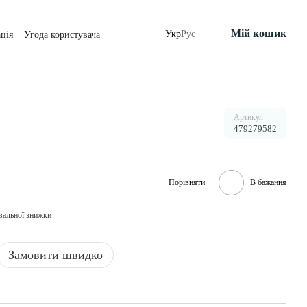
Мій кошик
Укр
Рус
ція
Угода користувача
Артикул
479279582
Порівняти
В бажання
вальної знижки
Замовити швидко