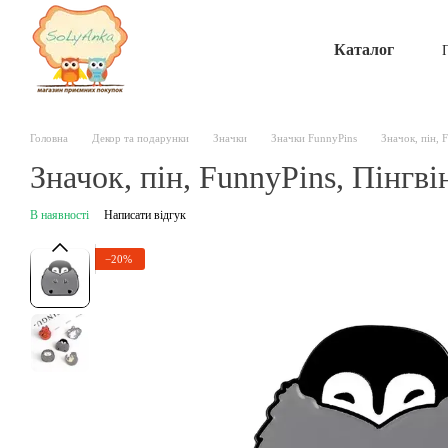
Перейти до основного контенту
Каталог
Головна
Декор та подарунки
Значки
Значки FunnyPins
Значок, пін, 
Значок, пін, FunnyPins, Пінгві
В наявності
Написати відгук
−20%