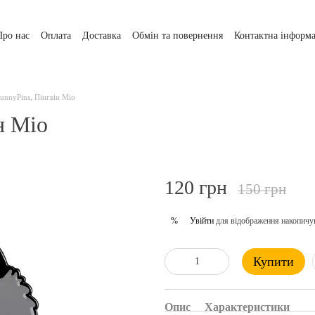
Про нас
Оплата
Доставка
Обмін та повернення
Контактна інформа
FunnyPins, Пінгвін Міо
н Міо
120 грн
150 грн
Увійти
для відображення накопичу
%
Купити
Опис
Характеристики