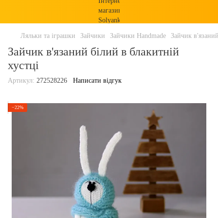
Ляльки та іграшки
Зайчики
Зайчики Handmade
Зайчик в'язаний
Зайчик в'язаний білий в блакитній
хустці
Артикул:
272528226
Написати відгук
−22%