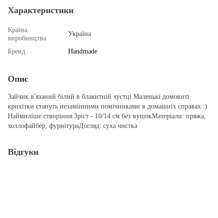
Характеристики
Країна
Україна
виробництва
Бренд
Handmade
Опис
Зайчик в'язаний білий в блакитній хустці Маленькі домовиті
крихітки стануть незамінними помічниками в домашніх справах :)
Наймиліше створіння.Зріст - 10/14 см без вушокМатеріали: пряжа,
холлофайбер, фурнітураДогляд: суха чистка
Відгуки