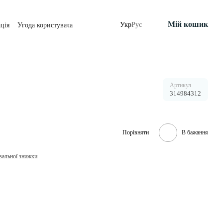
Мій кошик
Укр
Рус
ція
Угода користувача
Артикул
314984312
Порівняти
В бажання
вальної знижки