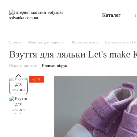
Перейти до основного контенту
Каталог
Головна
Матеріали для творчості
Взуття для ляльок
Взуття для ляльок Let
Взуття для ляльки Let's make 
Немає в наявності
Написати відгук
−20%