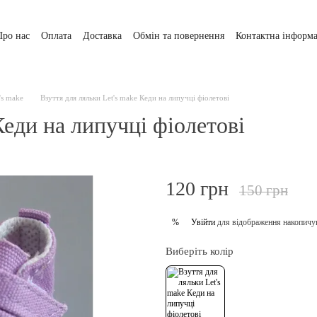
Про нас
Оплата
Доставка
Обмін та повернення
Контактна інформа
's make
Взуття для ляльки Let's make Кеди на липучці фіолетові
Кеди на липучці фіолетові
120 грн
150 грн
Увійти
для відображення накопичу
%
Виберіть колір