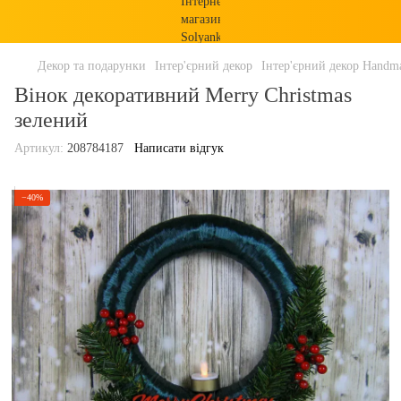
Декор та подарунки
Інтер'єрний декор
Інтер'єрний декор Handm
Вінок декоративний Merry Christmas
зелений
Артикул:
208784187
Написати відгук
−40%