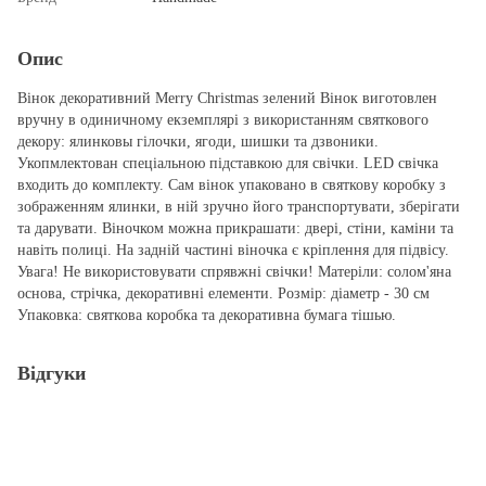
Опис
Вінок декоративний Merry Christmas зелений Вінок виготовлен
вручну в одиничному екземплярі з використанням святкового
декору: ялинковы гілочки, ягоди, шишки та дзвоники.
Укопмлектован спеціальною підставкою для свічки. LED cвічка
входить до комплекту. Сам вінок упаковано в святкову коробку з
зображенням ялинки, в ній зручно його транспортувати, зберігати
та дарувати. Віночком можна прикрашати: двері, стіни, каміни та
навіть полиці. На задній частині віночка є кріплення для підвісу.
Увага! Не використовувати спрявжні свічки! Матеріли: солом'яна
основа, стрічка, декоративні елементи. Розмір: діаметр - 30 см
Упаковка: святкова коробка та декоративна бумага тішью.
Відгуки