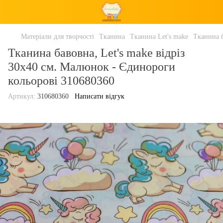
Матеріали для творчості
Тканина
Тканина Let's make
Тканина б
Тканина бавовна, Let's make відріз
30x40 см. Малюнок - Єдинороги
кольорові 310680360
Артикул:
310680360
Написати відгук