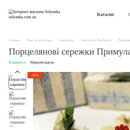
Перейти до основного контенту
Каталог
Головна
Одяг та аксесуари
Аксесуари
Аксесуари Handmade
Порцеля
Порцелянові сережки Примула
В наявності
Написати відгук
−43%