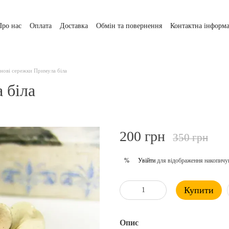
Про нас
Оплата
Доставка
Обмін та повернення
Контактна інформа
нові сережки Примула біла
 біла
200 грн
350 грн
Увійти
для відображення накопичу
%
Купити
Опис