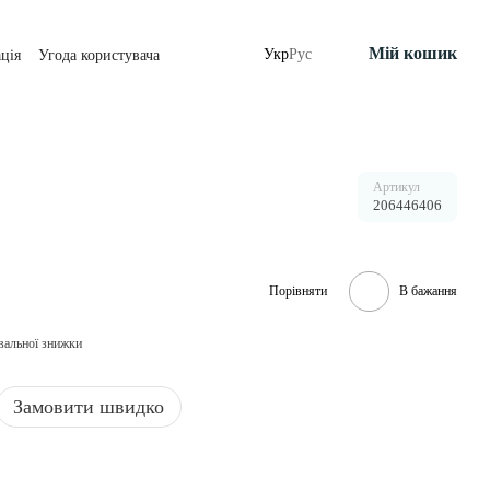
Мій кошик
Укр
Рус
ція
Угода користувача
Артикул
206446406
Порівняти
В бажання
вальної знижки
Замовити швидко