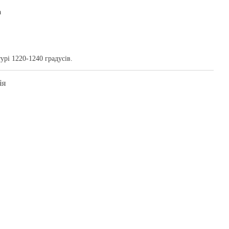
а
рі 1220-1240 градусів.
ія