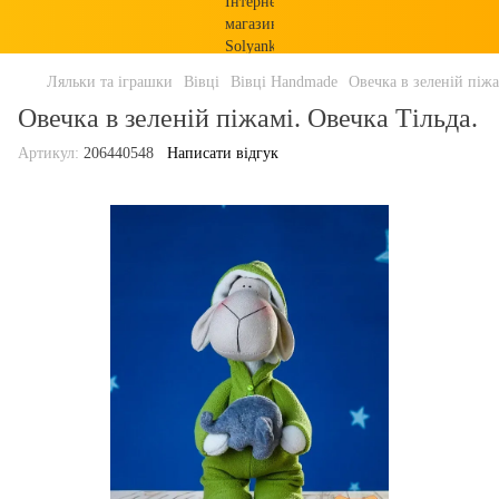
Ляльки та іграшки
Вівці
Вівці Handmade
Овечка в зеленій піжа
Овечка в зеленій піжамі. Овечка Тільда.
Артикул:
206440548
Написати відгук