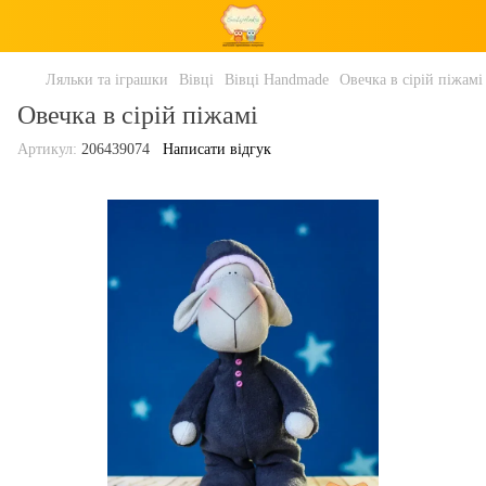
Ляльки та іграшки
Вівці
Вівці Handmade
Овечка в сірій піжамі
Овечка в сірій піжамі
Артикул:
206439074
Написати відгук