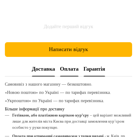
Додайте перший відгук
Написати відгук
Доставка
Оплата
Гарантія
Самовивіз з нашого магазину — безкоштовно.
«Новою поштою» по Україні — по тарифах перевізника.
«Укрпоштою» по Україні — по тарифах перевізника.
Більше інформації про доставку
Готівкою, або платіжною карткою кур’єру
– цей варіант можливий
лише для жителів міста Києва при доставці замовлення кур’єром
особисто у руки покупцю.
Оплата при отриманні самовивозом з точки видачі
- м. Київ, пр.