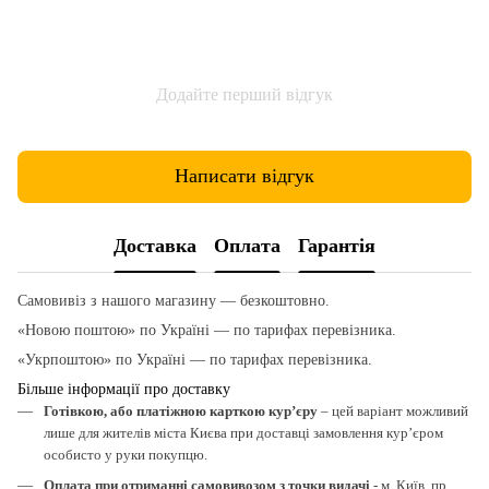
Додайте перший відгук
Написати відгук
Доставка
Оплата
Гарантія
Самовивіз з нашого магазину — безкоштовно.
«Новою поштою» по Україні — по тарифах перевізника.
«Укрпоштою» по Україні — по тарифах перевізника.
Більше інформації про доставку
Готівкою, або платіжною карткою кур’єру
– цей варіант можливий
лише для жителів міста Києва при доставці замовлення кур’єром
особисто у руки покупцю.
Оплата при отриманні самовивозом з точки видачі
- м. Київ, пр.