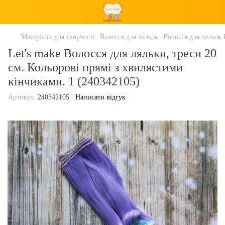
Матеріали для творчості
Волосся для ляльок
Волосся для ляльок 
Let's make Волосся для ляльки, треси 20
см. Кольорові прямі з хвилястими
кінчиками. 1 (240342105)
Артикул:
240342105
Написати відгук