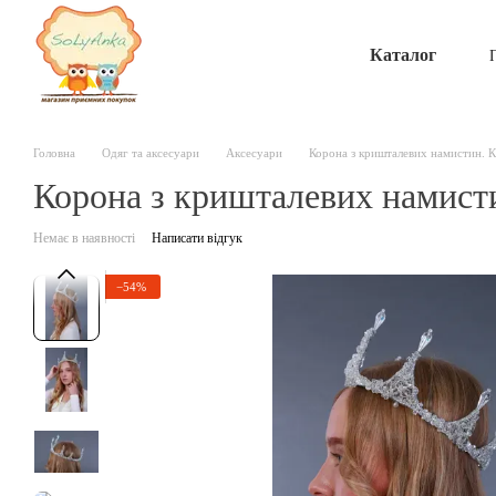
Перейти до основного контенту
Каталог
Головна
Одяг та аксесуари
Аксесуари
Корона з кришталевих намистин. 
Корона з кришталевих намист
Немає в наявності
Написати відгук
−54%