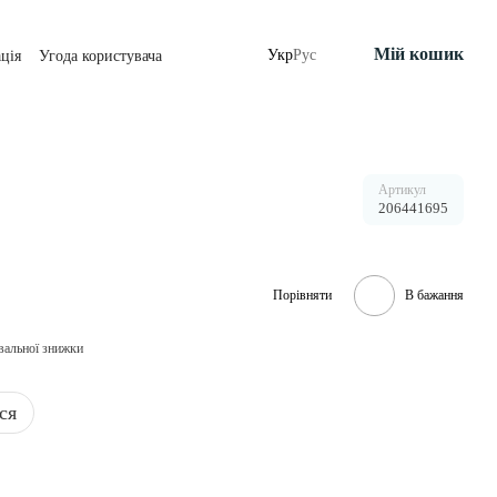
Мій кошик
Укр
Рус
ція
Угода користувача
Артикул
206441695
Порівняти
В бажання
вальної знижки
ся