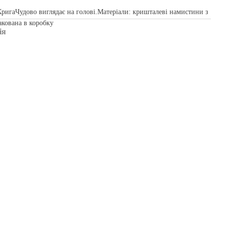
ригаЧудово виглядає на голові.Матеріали: кришталеві намистини з
акована в коробку
ія