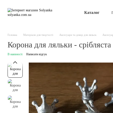
Перейти до основного контенту
Каталог
Головна
Матеріали для творчості
Аксесуари та декор для ляльок
Аксесуар
Корона для ляльки - срібляста
В наявності
Написати відгук