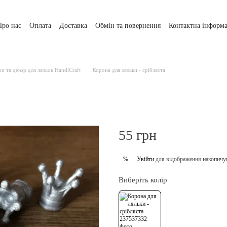
Про нас
Оплата
Доставка
Обмін та повернення
Контактна інформа
и та декор для ляльок HandiCraft
Корона для ляльки - срібляста
55 грн
Увійти
для відображення накопичу
%
Виберіть колір