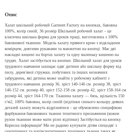
Опис
Халат шкільний робочий Garment Factory на кнопках, бавовна
100%, колір синій, 36 розмір Шкільний робочий халат – це
класична шкільна форма для уроків праці, виготовлена з 100%
бавовняної тканини. Модель халату прямого крою з відкладним
комірцем, довгими рукавами та манжетою на кнопці. Має дві
накладні кишені на бортах халату та одну маленьку кишеню на
грудях. Халат застібується на кнопки. Шкільний халат для уроків
трудового навчання захищає одяг дитини або шкільну форму від
пилу, дерев'яної стружки, побутових та інших незначних
забруднень, які дитина може знайти у робочому кабінеті з
трудового навчання. розмір 36, зріст 140-146 см. розмір 38, зріст
146-152 см. розмір 40, зріст 152-158 см. розмір 42, зріст 158-164 см.
розмір 44, зріст 164-170 см. Тканина халату ― бязь, щільність 150
г/м2, 100% бавовна, колір синій (відтінки синього кольору деяких
деталей халату можуть відрізнятися – це обумовлено специфікою
фарбування бавовняних тканин технічного призначення (кожен
рулон тканини може мати різні відтінки) Застібується на кнопку.
Корисна інформація! Ми не радимо купувати дітям спецодяг з
синтетичних та напівсинтетичних технічних тканин таких як: