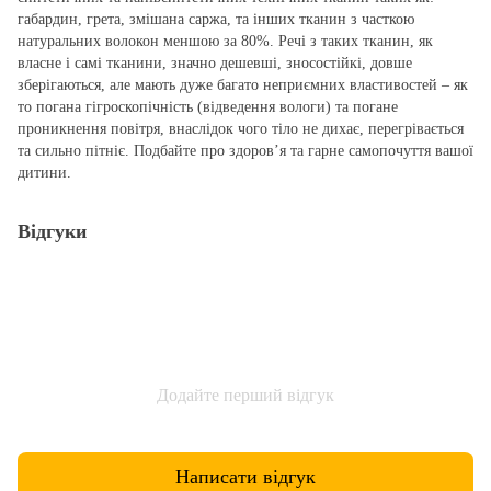
габардин, грета, змішана саржа, та інших тканин з часткою
натуральних волокон меншою за 80%. Речі з таких тканин, як
власне і самі тканини, значно дешевші, зносостійкі, довше
зберігаються, але мають дуже багато неприємних властивостей – як
то погана гігроскопічність (відведення вологи) та погане
проникнення повітря, внаслідок чого тіло не дихає, перегрівається
та сильно пітніє. Подбайте про здоров’я та гарне самопочуття вашої
дитини.
Відгуки
Додайте перший відгук
Написати відгук