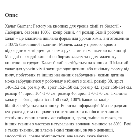
Опис
Халат Garment Factory на кнопках для уроків хімії та біології -
Лаборант, бавовна 100%, колір білий, 44 розмір Білий робочий
халат – це класична шкільна форма для уроків хімії, виготовлений
з 100% бавовняної тканини. Модель халату прямого крою з
відкладним комірцем, довгими рукавами та манжетою на кнопці.
Має дві накладні кишені на бортах халату та одну маленьку
кишеню на грудях. Халат білий застібується на кнопки. Шкільний
халат для уроків хімії захищає одяг дитини або шкільну форму від
пилу, побутових та інших незначних забруднень, якими дитина
може забруднитися у робочому кабінеті з хімії. розмір 38, зріст
146-152 см. розмір 40, зріст 152-158 см. розмір 42, зріст 158-164 см.
розмір 44, зріст 164-170 см. розмір 46, зріст 170-176 см. Тканина
халату ― бязь, щільність 150 г/м2, 100% бавовна, колір
білий.Застібується на кнопку. Корисна інформація! Ми не радимо
купувати дітям спецодяг з синтетичних та напівсинтетичних
технічних тканин таких як: габардин, грета, змішана саржа, та
інших тканин з часткою натуральних волокон меншою за 80%. Речі
з таких тканин, як власне і самі тканини, значно дешевші,
зносостійкі, довше зберігаються, але мають дуже багато