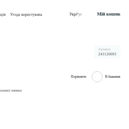
Мій кошик
Укр
Рус
ція
Угода користувача
Артикул
243126093
Порівняти
В бажання
вальної знижки