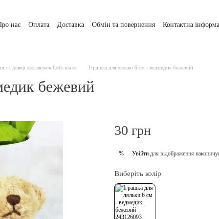
Про нас
Оплата
Доставка
Обмін та повернення
Контактна інформа
и та декор для ляльок Let's make
Іграшка для ляльки 6 см - ведмедик бежевий
дмедик бежевий
30 грн
Увійти
для відображення накопичу
%
Виберіть колір