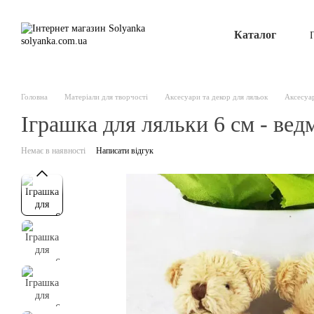
Перейти до основного контенту
Каталог
Головна
Матеріали для творчості
Аксесуари та декор для ляльок
Аксесуар
Іграшка для ляльки 6 см - ве
Немає в наявності
Написати відгук