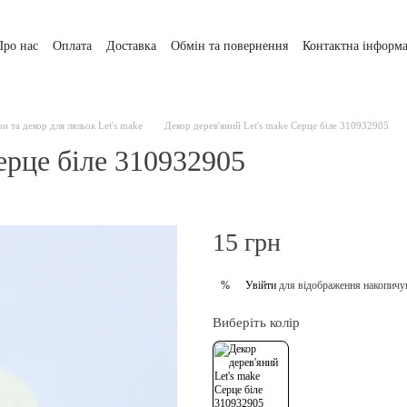
Про нас
Оплата
Доставка
Обмін та повернення
Контактна інформа
и та декор для ляльок Let's make
Декор дерев'яний Let's make Серце біле 310932905
ерце біле 310932905
15 грн
Увійти
для відображення накопичу
%
Виберіть колір