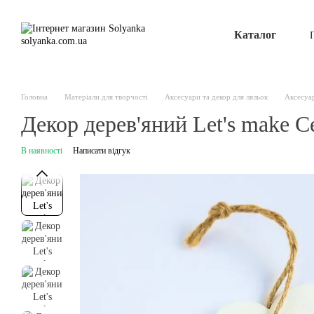
Перейти до основного контенту
Каталог
Головна
Матеріали для творчості
Аксесуари та декор для ляльок
Аксесуар
Декор дерев'яний Let's make С
В наявності
Написати відгук