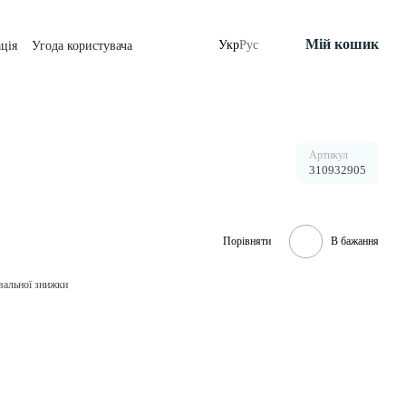
Мій кошик
Укр
Рус
ція
Угода користувача
Артикул
310932905
Порівняти
В бажання
вальної знижки