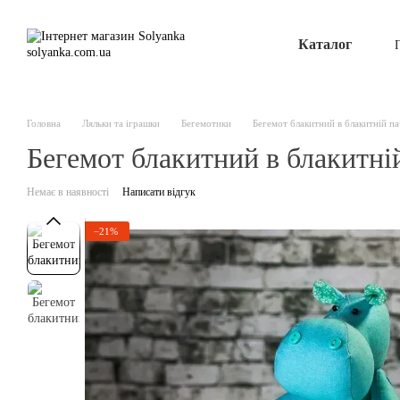
Перейти до основного контенту
Каталог
Головна
Ляльки та іграшки
Бегемотики
Бегемот блакитний в блакитній па
Бегемот блакитний в блакитні
Немає в наявності
Написати відгук
−21%