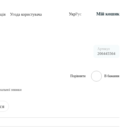
Мій кошик
Укр
Рус
ція
Угода користувача
Артикул
206445564
Порівняти
В бажання
вальної знижки
ся