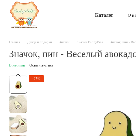
Перейти к основному контенту
Каталог
О н
Главная
Декор и подарки
Значки
Значки FunnyPins
Значок, пин - Ве
Значок, пин - Веселый авокад
В наличии
Оставить отзыв
−27%