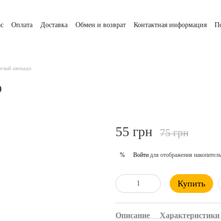
ас
Оплата
Доставка
Обмен и возврат
Контактная информация
П
селый авокадо
о
55 грн
75 грн
Войти
для отображения накопитель
%
Купить
Описание
Характеристики