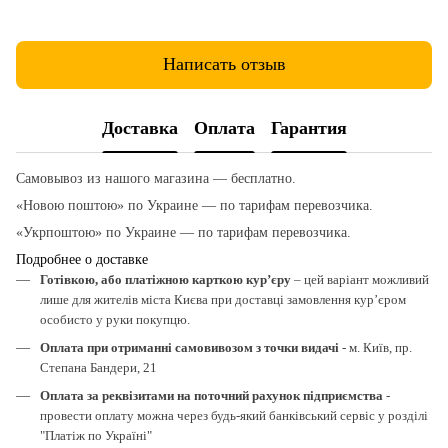
Написать отзыв
Доставка
Оплата
Гарантия
Самовывоз из нашого магазина — бесплатно.
«Новою поштою» по Украине — по тарифам перевозчика.
«Укрпоштою» по Украине — по тарифам перевозчика.
Подробнее о доставке
Готівкою, або платіжною карткою кур’єру
– цей варіант можливий
лише для жителів міста Києва при доставці замовлення кур’єром
особисто у руки покупцю.
Оплата при отриманні самовивозом з точки видачі
- м. Київ, пр.
Степана Бандери, 21
Оплата за реквізитами на поточний рахунок підприємства
-
провести оплату можна через будь-який банківський сервіс у розділі
"Платіж по Україні"