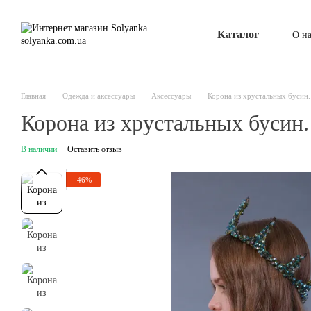
Перейти к основному контенту
Каталог
О н
Главная
Одежда и аксессуары
Аксессуары
Корона из хрустальных бусин
Корона из хрустальных бусин
В наличии
Оставить отзыв
−46%