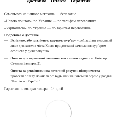
Доставка
Оплата
Гарантия
Самовывоз из нашого магазина — бесплатно.
«Новою поштою» по Украине — по тарифам перевозчика.
«Укрпоштою» по Украине — по тарифам перевозчика.
Подробнее о доставке
Готівкою, або платіжною карткою кур’єру
– цей варіант можливий
лише для жителів міста Києва при доставці замовлення кур’єром
особисто у руки покупцю.
Оплата при отриманні самовивозом з точки видачі
- м. Київ, пр.
Степана Бандери, 21
Оплата за реквізитами на поточний рахунок підприємства
-
провести оплату можна через будь-який банківський сервіс у розділі
"Платіж по Україні"
Гарантия на возврат товара - 14 дней