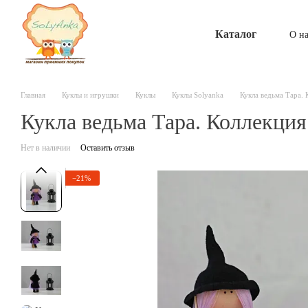
Перейти к основному контенту
Каталог
О н
Главная
Куклы и игрушки
Куклы
Куклы Solyanka
Кукла ведьма Тара. К
Кукла ведьма Тара. Коллекция 
Нет в наличии
Оставить отзыв
−21%