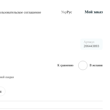
Мой заказ
Укр
Рус
ользовательское соглашение
Артикул
206443893
К сравнению
В желания
ной скидки
я