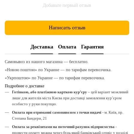
Добавьте первый отзыв
Написать отзыв
Доставка
Оплата
Гарантия
Самовывоз из нашого магазина — бесплатно.
«Новою поштою» по Украине — по тарифам перевозчика.
«Укрпоштою» по Украине — по тарифам перевозчика.
Подробнее о доставке
Готівкою, або платіжною карткою кур’єру
– цей варіант можливий
лише для жителів міста Києва при доставці замовлення кур’єром
особисто у руки покупцю.
Оплата при отриманні самовивозом з точки видачі
- м. Київ, пр.
Степана Бандери, 21
Оплата за реквізитами на поточний рахунок підприємства
-
провести оплату можна через будь-який банківський сервіс у розділі